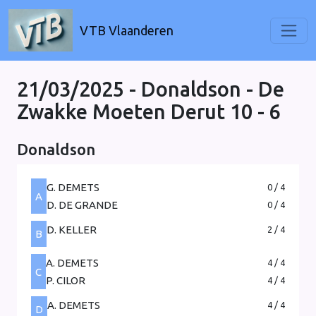
VTB Vlaanderen
21/03/2025 - Donaldson - De
Zwakke Moeten Derut
10 - 6
Donaldson
G. DEMETS
0 / 4
A
D. DE GRANDE
0 / 4
D. KELLER
2 / 4
B
A. DEMETS
4 / 4
C
P. CILOR
4 / 4
A. DEMETS
4 / 4
D