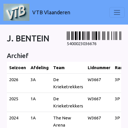
VTB Vlaanderen
J. BENTEIN
5400023036676
Archief
Seizoen
Afdeling
Team
Lidnummer
Ranki
2026
3A
De
W3667
3P
Krieketrekkers
2025
1A
De
W3667
3P
Krieketrekkers
2024
1A
The New
W3667
3P
Arena